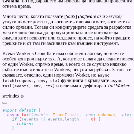
Grafana
, но подкарването им изисква да познаваш процесинга 
отнема време.
Много често, когато ползвате [
SaaS
]
(Software as a Service)
услуги нямате достъп до логовете - или ако имате, логовете са
силно орязани. Тогава си конфигурирате средата за разработка
максимално близка до продукционната и се опитвате да
симулирате грешките или създавате процес, на който пращате
грешките и от там ги засилвате към външен инструмент.
Всеки Worker в Cloudflare има собствени логове, но нямате
особен контрол върху тях. А, когато се налага да следите повеч
от един Worker, спрямо време, в което са се случило някакво
събитие във всички тези Workers, нещата загрубяват. Затова си
създавате, отделно, един нормален Worker, но
async
функцията я кръщавате
fetch(request, env, ctx)
async
и вече имате дефиниран
Tail Worker
.
tail(events, env, ctx)
src/index.ts
export
 default
  async
 tail
(
events
:
 TraceItem
[]
,
 _env
:
 unknown
,
 _ctx
:
 
    if
 (
!
events
 ||
 events
.
length
 ===
 0
) 
      return