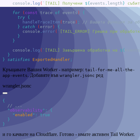
    console
.
log
(
`
[TAIL] Получени 
${
events
.
length
}
 събит
    for
 (
const
 trace
 of
 events
) 
      try
        handleTraceItem
(
trace
)
;
      }
 catch
 (
error
) 
        console
.
error
(
`
[TAIL_ERROR] Грешка при обработк
    console
.
log
(
`
[TAIL] Завършена обработка на 
${
events
}
 satisfies
 ExportedHandler
Кръщавате Вашия Worker - например:
tail-for-me-all-the-
. Добавяте във
ред
app-events
wrangler.jsonc
wrangler.jsonc
  "
observability
"
:
 {
    "
enabled
"
:
 true
и го качвате на Cloudflare. Готово - имате активен Tail Worker.