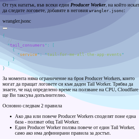
От тук нататък, във всеки един
Producer Worker
, на който иска
да следите логовете, добавяте в неговия
:
wrangler.jsonc
wrangler.jsonc
  "
tail_consumers
"
:
      "
service
"
:
 "
tail-for-me-all-the-app-events
За момента няма ограничение на броя Producer Workers, които
могат да пращат логовете си към даден Tail Worker. Трябва да
знаете, че над определено време на ползване на CPU, Cloudflare
ще Ви таксува допълнително.
Основно следвам 2 правила
Ако два или повече Producer Workers споделят поне една
база - ползват общ Tail Worker.
Един Producer Worker ползва повече от един Tail Worker,
само ако има дефинирани правила за достъп.