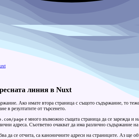
uxt
ресната линия в Nuxt
ържание. Ако имате втора страница с същото съдържание, то теже
не в резултатите от търсенето.
е много възможно същата страница да се зарежда и н
e.com/page
лични адреса. Съответно очакват да има различно съдържание на 
ва да се отчита, са каноничните адреси на страниците. Аз ще об