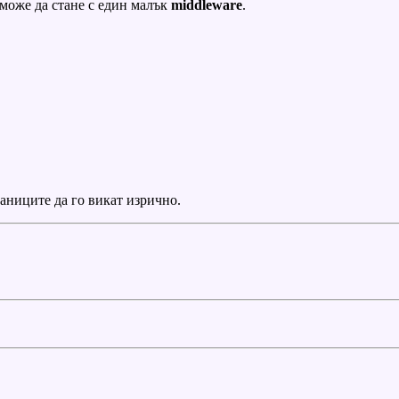
може да стане с един малък
middleware
.
раниците да го викат изрично.