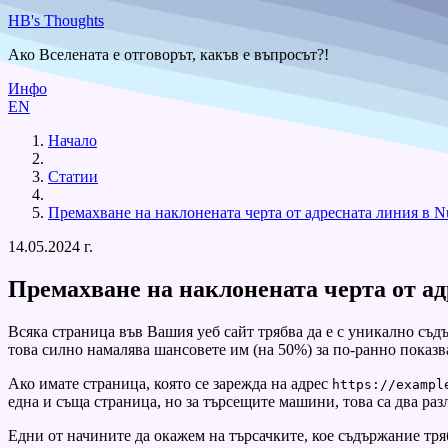
HB's Thoughts
Ако Вселената е отговорът, какъв е въпросът?!
Инфо
EN
Начало
Статии
Премахване на наклонената черта от адресната линия в N
14.05.2024 г.
Премахване на наклонената черта от ад
Всяка страница във Вашия уеб сайт трябва да е с уникално съд
това силно намалява шансовете им (на 50%) за по-ранно показва
Ако имате страница, която се зарежда на адрес
https://exampl
една и съща страница, но за търсещите машини, това са два раз
Едни от начините да окажем на търсачките, кое съдържание тряб