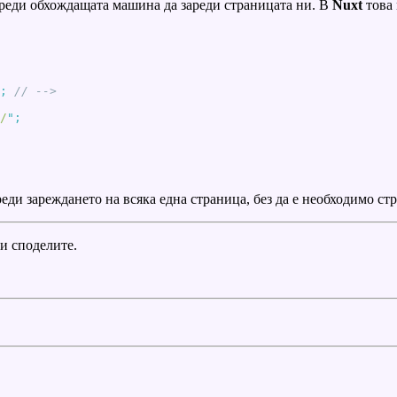
 преди обхождащата машина да зареди страницата ни. В
Nuxt
това 
;
/
"
реди зареждането на всяка една страница, без да е необходимо ст
ги споделите.