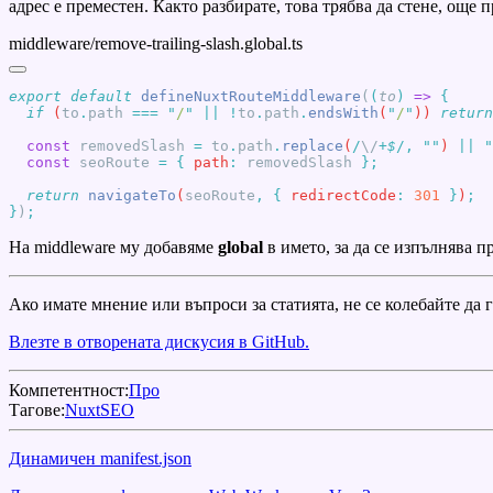
адрес е преместен. Както разбирате, това трябва да стене, още
middleware/remove-trailing-slash.global.ts
export
 default
 defineNuxtRouteMiddleware
(
(
to
)
 =>
  if
 (
to
.
path
 ===
 "
/
"
 ||
 !
to
.
path
.
endsWith
(
"
/
"
)) 
return
  const
 removedSlash
 =
 to
.
path
.
replace
(
/
\/
+
$
/
,
 ""
) 
||
 "
  const
 seoRoute
 =
 {
 path
:
 removedSlash
  return
 navigateTo
(
seoRoute
,
 {
 redirectCode
:
 301
 }
)
}
)
На middleware му добавяме
global
в името, за да се изпълнява п
Ако имате мнение или въпроси за статията, не се колебайте да 
Влезте в отворената дискусия в GitHub.
Компетентност:
Про
Тагове:
Nuxt
SEO
Динамичен manifest.json