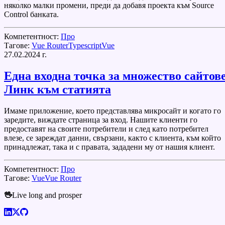
няколко малки промени, преди да добавя проекта към Source
Control банката.
Компетентност:
Про
Тагове:
Vue Router
Typescript
Vue
27.02.2024 г.
Една входна точка за множество сайтов
Линк към статията
Имаме приложение, което представлява микросайт и когато го
заредите, виждате страница за вход. Нашите клиенти го
предоставят на своите потребители и след като потребител
влезе, се зареждат данни, свързани, както с клиента, към който
принадлежат, така и с правата, зададени му от нашия клиент.
Компетентност:
Про
Тагове:
Vue
Vue Router
🖖
Live long and prosper