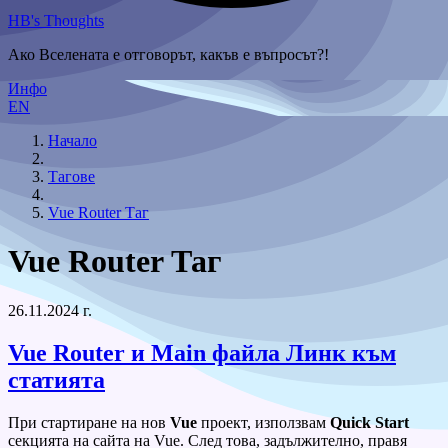
HB's Thoughts
Ако Вселената е отговорът, какъв е въпросът?!
Инфо
EN
Начало
Тагове
Vue Router Таг
Vue Router Таг
26.11.2024 г.
Vue Router и Main файла
Линк към
статията
При стартиране на нов
Vue
проект, използвам
Quick Start
секцията на сайта на Vue. След това, задължително, правя