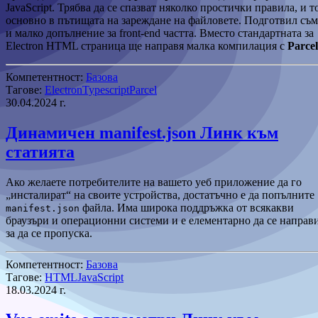
JavaScript. Трябва да се спазват няколко простички правила, и т
основно в пътищата на зареждане на файловете. Подготвил съм
и малко допълнение за front-end частта. Вместо стандартната за
Electron HTML страница ще направя малка компилация с
Parcel
Компетентност:
Базова
Тагове:
Electron
Typescript
Parcel
30.04.2024 г.
Динамичен manifest.json
Линк към
статията
Ако желаете потребителите на вашето уеб приложение да го
„инсталират“ на своите устройства, достатъчно е да попълните
файла. Има широка поддръжка от всякакви
manifest.json
браузъри и операционни системи и е елементарно да се направи
за да се пропуска.
Компетентност:
Базова
Тагове:
HTML
JavaScript
18.03.2024 г.