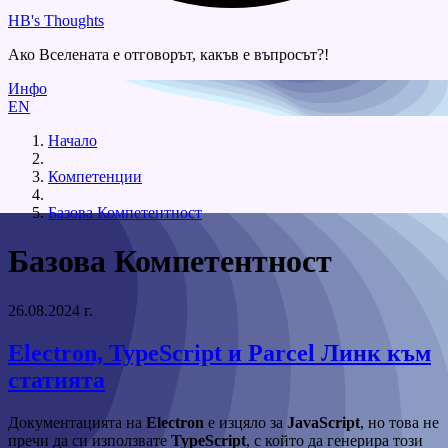
HB's Thoughts
Ако Вселената е отговорът, какъв е въпросът?!
Инфо
EN
Начало
Компетенции
Базова Компетентност
Базова Компетентност
26.08.2024 г.
Electron, TypeScript и Parcel
Линк към
статията
Документацията на
Electron
е изцяло за
JavaScript
, но това не
пречи да си използвате
TypeScript
, с който да генерира този