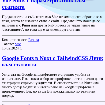
Vue emits с параметри
Линк към
статията
Предаването на събитията във
Vue
от компонент, обратно към
този, който го извиква става с
emits
. Предаването може да се
направи и с
Pinia
или друга библиотека за управление на
'състоянието', но това ще е за някоя друга статия.
Компетентност:
Базова
Тагове:
Vue
15.02.2024 г.
Google Fonts в Nuxt с TailwindCSS
Линк
към статията
Услугата на Google за шрифтовете е страшно удобна за
използване. Има голям избор от шрифтове и лесен начин да ги
филтрираш спрямо нуждите ти. В екосистемата на Nuxt има
много добър модул за интегриране на Google шрифтове в
приложението Ви, но аз ще Ви покажа малко по-различен
подход.