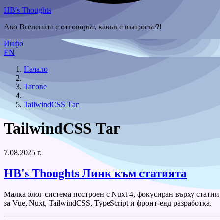
HB's Thoughts
Ако Вселената е отговорът, какъв е въпросът?!
Инфо
EN
Начало
Тагове
TailwindCSS Таг
TailwindCSS Таг
7.08.2025 г.
HB's Thoughts
Линк към статията
Малка блог система построен с Nuxt 4, фокусиран върху статии
за Vue, Nuxt, TailwindCSS, TypeScript и фронт-енд разработка.